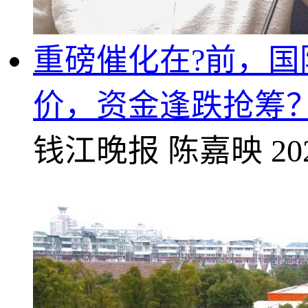
重磅催化在?前，国防
价，资金逢跌抢筹
钱江晚报
陈嘉映
20