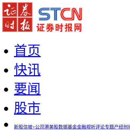
首页
快讯
要闻
股市
新股
信披+
公司
港美股
数据
基金
金融
视听
评论
专题
产经
创