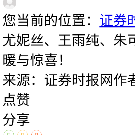
您当前的位置：
证券
尤妮丝、王雨纯、朱
暖与惊喜！
来源：证券时报网
作
点赞
分享