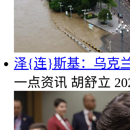
泽{连}斯基：乌克
一点资讯
胡舒立
20